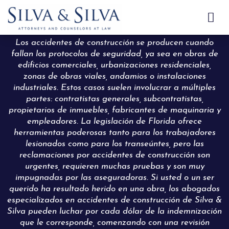

Los accidentes de construcción se producen cuando
fallan los protocolos de seguridad, ya sea en obras de
edificios comerciales, urbanizaciones residenciales,
zonas de obras viales, andamios o instalaciones
industriales. Estos casos suelen involucrar a múltiples
partes: contratistas generales, subcontratistas,
propietarios de inmuebles, fabricantes de maquinaria y
empleadores. La legislación de Florida ofrece
herramientas poderosas tanto para los trabajadores
lesionados como para los transeúntes, pero las
reclamaciones por accidentes de construcción son
urgentes, requieren muchas pruebas y son muy
impugnadas por las aseguradoras. Si usted o un ser
querido ha resultado herido en una obra, los abogados
especializados en accidentes de construcción de Silva &
Silva pueden luchar por cada dólar de la indemnización
que le corresponde, comenzando con una revisión