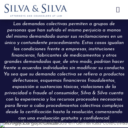

Las demandas colectivas permiten a grupos de
personas que han sufrido el mismo perjuicio a manos
del mismo demandado aunar sus reclamaciones en un
único y contundente procedimiento. Estos casos igualan
las condiciones frente a empresas, instituciones
financieras, fabricantes de medicamentos y otros
grandes demandados que, de otro modo, podrían hacer
frente a acuerdos individuales sin modificar su conducta.
Ya sea que su demanda colectiva se refiera a productos
defectuosos, esquemas financieros fraudulentos,
exposición a sustancias tóxicas, violaciones de la
privacidad o fraude al consumidor, Silva & Silva cuenta
con la experiencia y los recursos procesales necesarios
para llevar a cabo procedimientos colectivos complejos
desde la certificación hasta la resolución, comenzando
con una evaluación gratuita y confidencial.