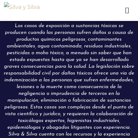

Los casos de exposición a sustancias tóxicas se
producen cuando las personas sufren daños a causa de
productos químicos peligrosos, contaminantes
ambientales, agua contaminada, residuos industriales,
pesticidas o moho tóxico, a menudo sin saber que han
estado expuestas hasta que ya se han desarrollado
graves consecuencias para la salud. La legislación sobre
responsabilidad civil por daños tóxicos ofrece una vía de
indemnización a las personas que sufren enfermedades,
lesiones o la muerte como consecuencia de la
negligencia o imprudencia de terceros en la
manipulación, eliminación o fabricación de sustancias
peligrosas. Estos casos son complejos desde el punto de
vista científico y jurídico, y requieren la colaboración de
toxicólogos expertos, higienistas industriales,
epidemiólogos y abogados litigantes con experiencia.
Silva & Silva cuenta con los recursos y la experiencia