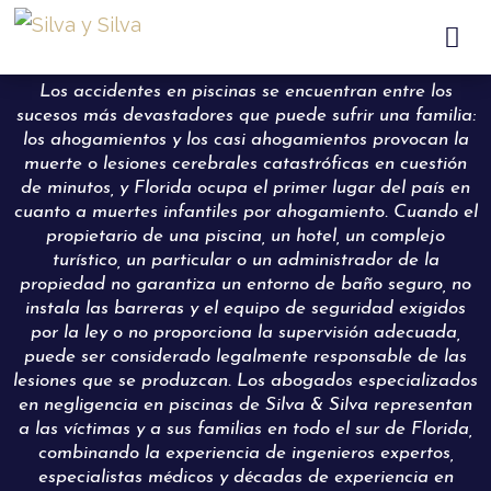

Los accidentes en piscinas se encuentran entre los
sucesos más devastadores que puede sufrir una familia:
los ahogamientos y los casi ahogamientos provocan la
muerte o lesiones cerebrales catastróficas en cuestión
de minutos, y Florida ocupa el primer lugar del país en
cuanto a muertes infantiles por ahogamiento. Cuando el
propietario de una piscina, un hotel, un complejo
turístico, un particular o un administrador de la
propiedad no garantiza un entorno de baño seguro, no
instala las barreras y el equipo de seguridad exigidos
por la ley o no proporciona la supervisión adecuada,
puede ser considerado legalmente responsable de las
lesiones que se produzcan. Los abogados especializados
en negligencia en piscinas de Silva & Silva representan
a las víctimas y a sus familias en todo el sur de Florida,
combinando la experiencia de ingenieros expertos,
especialistas médicos y décadas de experiencia en