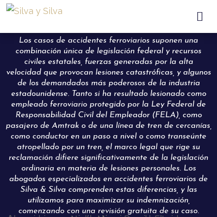

Los casos de accidentes ferroviarios suponen una
combinación única de legislación federal y recursos
civiles estatales, fuerzas generadas por la alta
velocidad que provocan lesiones catastróficas, y algunos
de los demandados más poderosos de la industria
estadounidense. Tanto si ha resultado lesionado como
empleado ferroviario protegido por la Ley Federal de
Responsabilidad Civil del Empleador (FELA), como
pasajero de Amtrak o de una línea de tren de cercanías,
como conductor en un paso a nivel o como transeúnte
atropellado por un tren, el marco legal que rige su
reclamación difiere significativamente de la legislación
ordinaria en materia de lesiones personales. Los
abogados especializados en accidentes ferroviarios de
Silva & Silva comprenden estas diferencias, y las
utilizamos para maximizar su indemnización,
comenzando con una revisión gratuita de su caso.