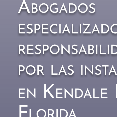
Abogados
especializad
responsabilid
por las inst
en Kendale 
Florida