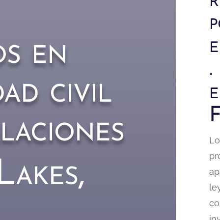
r
p
os en
e
.
ad civil
e
F
alaciones
Lo
pr
Lakes,
ap
le
co
in