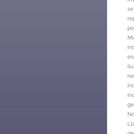
se
re
po
Mi
in
es
il
ne
in
in
ge
No
Ll
de