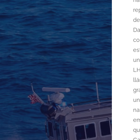
re
de
Da
co
es
un
LH
ll
gr
un
na
em
qu
Ga