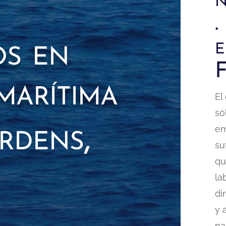
n
.
os en
e
F
marítima
El
só
rdens,
em
su
qu
la
di
y 
na