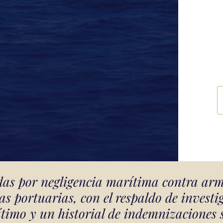
as por negligencia marítima contra arm
s portuarias, con el respaldo de investi
ítimo y un historial de indemnizaciones 