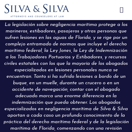

La legislación sobre negligencia marítima protege a los
marineros, estibadores, pasajeros y otras personas que
sufren lesiones en las aguas de Florida, y se rige por un
complejo entramado de normas que incluye el derecho
marítimo federal, la Ley Jones, la Ley de Indemnización
a los Trabajadores Portuarios y Estibadores, y recursos
civiles estatales con los que la mayoría de los abogados
especializados en lesiones personales nunca se
encuentran. Tanto si ha sufrido lesiones a bordo de un
buque, en un muelle, durante un crucero o en un
accidente de navegación, contar con el abogado
adecuado marca una enorme diferencia en la
indemnización que pueda obtener. Los abogados
especializados en negligencia marítima de Silva & Silva
aportan a cada caso un profundo conocimiento de la
práctica del derecho marítimo federal y de la legislación
marítima de Florida, comenzando con una revisión