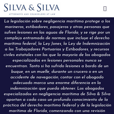

La legislación sobre negligencia marítima protege a los
marineros, estibadores, pasajeros y otras personas que
sufren lesiones en las aguas de Florida, y se rige por un
complejo entramado de normas que incluye el derecho
marítimo federal, la Ley Jones, la Ley de Indemnización
a los Trabajadores Portuarios y Estibadores, y recursos
civiles estatales con los que la mayoría de los abogados
especializados en lesiones personales nunca se
encuentran. Tanto si ha sufrido lesiones a bordo de un
buque, en un muelle, durante un crucero o en un
accidente de navegación, contar con el abogado
adecuado marca una enorme diferencia en la
indemnización que pueda obtener. Los abogados
especializados en negligencia marítima de Silva & Silva
aportan a cada caso un profundo conocimiento de la
práctica del derecho marítimo federal y de la legislación
marítima de Florida, comenzando con una revisión