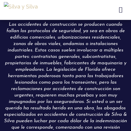

Los accidentes de construcción se producen cuando
fallan los protocolos de seguridad, ya sea en obras de
edificios comerciales, urbanizaciones residenciales,
zonas de obras viales, andamios o instalaciones
industriales. Estos casos suelen involucrar a múltiples
partes: contratistas generales, subcontratistas,
propietarios de inmuebles, fabricantes de maquinaria y
empleadores. La legislación de Florida ofrece
herramientas poderosas tanto para los trabajadores
lesionados como para los transeúntes, pero las
reclamaciones por accidentes de construcción son
urgentes, requieren muchas pruebas y son muy
impugnadas por las aseguradoras. Si usted o un ser
querido ha resultado herido en una obra, los abogados
especializados en accidentes de construcción de Silva &
Silva pueden luchar por cada dólar de la indemnización
que le corresponde, comenzando con una revisión