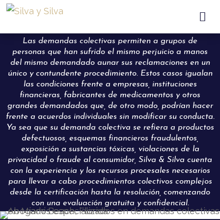

Las demandas colectivas permiten a grupos de
personas que han sufrido el mismo perjuicio a manos
del mismo demandado aunar sus reclamaciones en un
único y contundente procedimiento. Estos casos igualan
las condiciones frente a empresas, instituciones
financieras, fabricantes de medicamentos y otros
grandes demandados que, de otro modo, podrían hacer
frente a acuerdos individuales sin modificar su conducta.
Ya sea que su demanda colectiva se refiera a productos
defectuosos, esquemas financieros fraudulentos,
exposición a sustancias tóxicas, violaciones de la
privacidad o fraude al consumidor, Silva & Silva cuenta
con la experiencia y los recursos procesales necesarios
para llevar a cabo procedimientos colectivos complejos
desde la certificación hasta la resolución, comenzando
con una evaluación gratuita y confidencial.