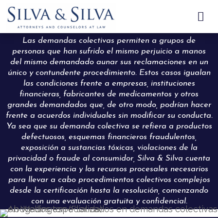

Las demandas colectivas permiten a grupos de
personas que han sufrido el mismo perjuicio a manos
del mismo demandado aunar sus reclamaciones en un
único y contundente procedimiento. Estos casos igualan
las condiciones frente a empresas, instituciones
financieras, fabricantes de medicamentos y otros
grandes demandados que, de otro modo, podrían hacer
frente a acuerdos individuales sin modificar su conducta.
Ya sea que su demanda colectiva se refiera a productos
defectuosos, esquemas financieros fraudulentos,
exposición a sustancias tóxicas, violaciones de la
privacidad o fraude al consumidor, Silva & Silva cuenta
con la experiencia y los recursos procesales necesarios
para llevar a cabo procedimientos colectivos complejos
desde la certificación hasta la resolución, comenzando
con una evaluación gratuita y confidencial.