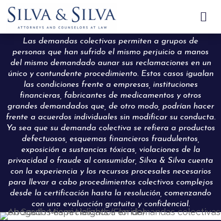

Las demandas colectivas permiten a grupos de
personas que han sufrido el mismo perjuicio a manos
del mismo demandado aunar sus reclamaciones en un
único y contundente procedimiento. Estos casos igualan
las condiciones frente a empresas, instituciones
financieras, fabricantes de medicamentos y otros
grandes demandados que, de otro modo, podrían hacer
frente a acuerdos individuales sin modificar su conducta.
Ya sea que su demanda colectiva se refiera a productos
defectuosos, esquemas financieros fraudulentos,
exposición a sustancias tóxicas, violaciones de la
privacidad o fraude al consumidor, Silva & Silva cuenta
con la experiencia y los recursos procesales necesarios
para llevar a cabo procedimientos colectivos complejos
desde la certificación hasta la resolución, comenzando
con una evaluación gratuita y confidencial.